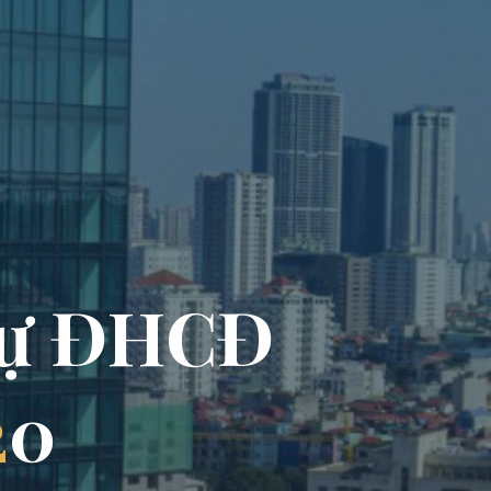
ự
Đ
Đ
H
C
Đ
2
0