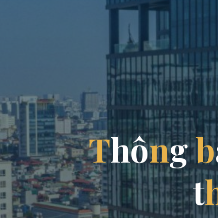
T
h
ô
n
g
b
t