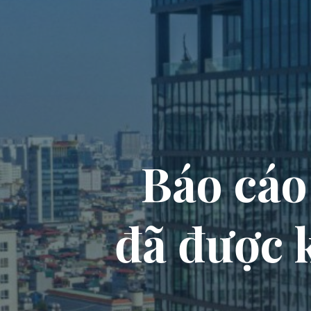
B
á
o
c
á
o
đ
ã
đ
ư
ợ
c