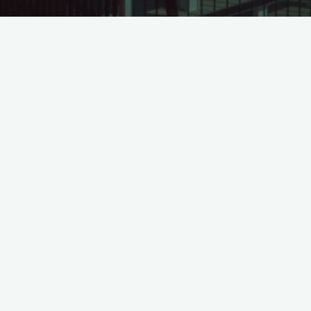
Báo cáo tài chính quý IV năm 2012
©2026 Leadvisors Capital Management
Powered by
Bravada
&
WordPress
.