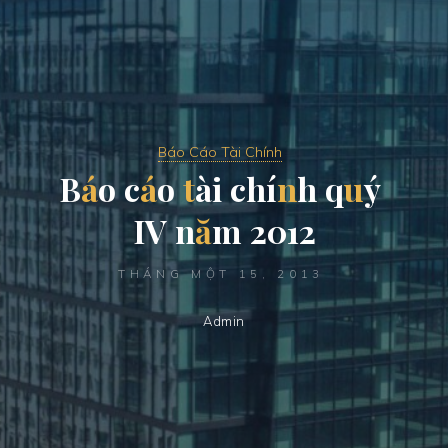
Báo Cáo Tài Chính
B
á
o
c
á
o
t
à
i
c
h
í
n
h
q
u
ý
I
V
n
ă
m
2
0
1
2
THÁNG MỘT 15, 2013
Admin