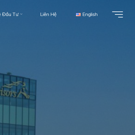
ệ Đầu Tư
Liên Hệ
English