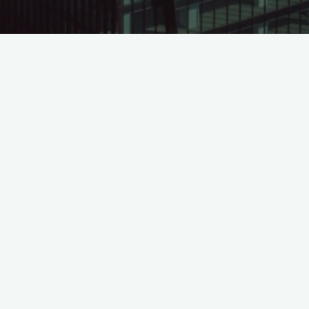
Cong-bo-thong-tin-mien-nhiem-Pho-Tong-Giam-
doc-Bui-Trung-Hanh-tu-ngay-16.08.2021-sign
©2026 Leadvisors Capital Management