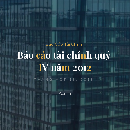
Báo Cáo Tài Chính
B
á
o
c
á
o
t
à
i
c
h
í
n
h
q
u
ý
I
V
n
ă
m
2
0
1
2
THÁNG MỘT 15, 2013
Admin