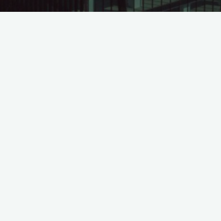
Báo cáo tài chính quý IV năm 2012
©2026 Leadvisors Capital Management
Powered by
Bravada
&
WordPress
.